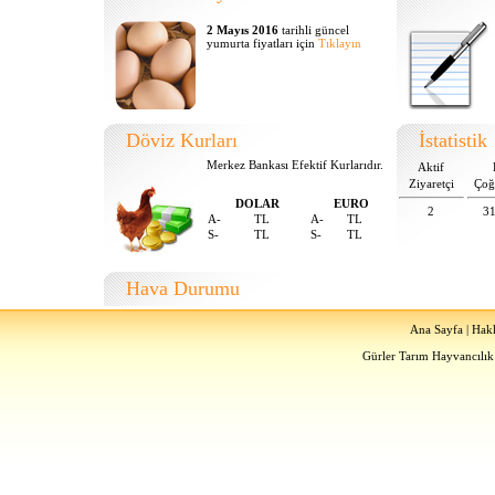
2 Mayıs 2016
tarihli güncel
yumurta fiyatları için
Tıklayın
Döviz Kurları
İstatistik
Merkez Bankası Efektif Kurlarıdır.
Aktif
Ziyaretçi
Çoğ
DOLAR
EURO
2
3
A-
TL
A-
TL
S-
TL
S-
TL
Hava Durumu
Ana Sayfa
|
Hak
Gürler Tarım Hayvancılık 