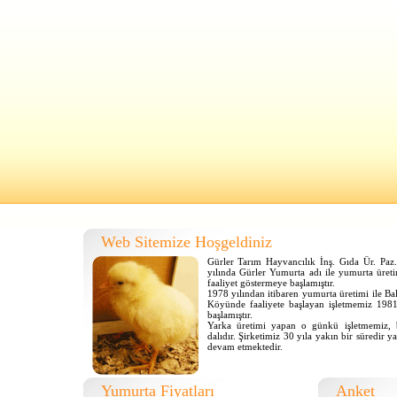
Web Sitemize Hoşgeldiniz
Gürler Tarım Hayvancılık İnş. Gıda Ür. Paz.
yılında Gürler Yumurta adı ile yumurta üret
faaliyet göstermeye başlamıştır.
1978 yılından itibaren yumurta üretimi ile Bal
Köyünde faaliyete başlayan işletmemiz 1981 
başlamıştır.
Yarka üretimi yapan o günkü işletmemiz, b
dalıdır. Şirketimiz 30 yıla yakın bir süredir y
devam etmektedir.
Yumurta Fiyatları
Anket